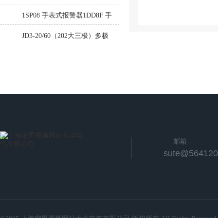
验变压器高压交流电缆耐压测
1SP08 手表式报警器1DD8F 手
试仪
表式报警器
JD3-20/60（202大三极）多极
管式宅男视频下载APP
邮箱
sute@564120