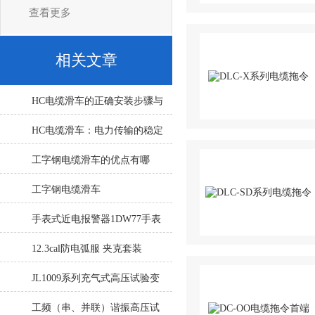
查看更多
相关文章
HC电缆滑车的正确安装步骤与
注意事项详解
HC电缆滑车：电力传输的稳定
伙伴
工字钢电缆滑车的优点有哪
些？
工字钢电缆滑车
手表式近电报警器1DW77手表
式近电报警器1DW87
12.3cal防电弧服 夹克套装
JL1009系列充气式高压试验变
压器
工频（串、并联）谐振高压试